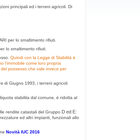
ioni principali ed i terreni agricoli. Di
I per lo smaltimento rifiuti.
r lo smaltimento rifiuti.
tesso.
Quindi con la Legge di Stabilità è
zano l'immobile come loro propria
à del possesso che vale invece per
re di Giugno 1993, i terreni agricoli
iquota stabilita dal comune, è ridotta al
lle rendite catastali del Gruppo
D ed E
:
ezzature ed altri impianti, funzionali allo
ione
Novità IUC 2016