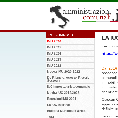
IMU - IMI•IMIS
LA IU
IMU 2026
Per infor
IMU 2025
https://
IMU 2024
IMU 2023
...............
IMU 2022
Dal 2014 
Nuova IMU 2020-2022
possesso d
comunali.
DL Rilancio, Agosto, Ristori,
Sostegni
immobili, 
IUC Imposta unica comunale
indivisibili
finanziare
Novità IUC 2016/2022
Esenzioni IMU 2021
Ciascun C
approvazi
La IUC in breve
definite u
Imposta Municipale Unica
Su ogni i
TASI