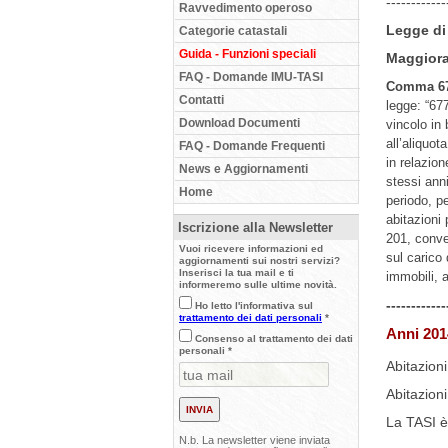
------------
Ravvedimento operoso
Legge di 
Categorie catastali
Guida - Funzioni speciali
Maggioraz
FAQ - Domande IMU-TASI
Comma 6
Contatti
legge:
“67
Download Documenti
vincolo
in
all’aliquo
FAQ - Domande Frequenti
in relazion
News e Aggiornamenti
stessi ann
Home
periodo, 
abitazioni 
Iscrizione alla Newsletter
201, conve
Vuoi ricevere informazioni ed
sul
carico 
aggiornamenti sui nostri servizi?
Inserisci la tua mail e ti
immobili, 
informeremo sulle ultime novità.
------------
Ho letto l'informativa sul
trattamento dei dati personali
*
Anni 201
Consenso al trattamento dei dati
personali *
Abitazion
Abitazioni
La TASI è 
N.b. La newsletter viene inviata