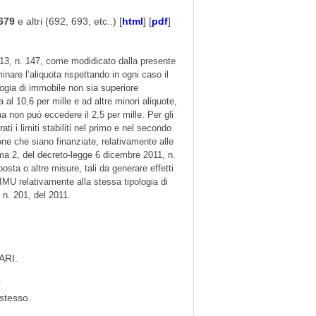
679
e altri (692, 693, etc..) [
html
] [
pdf
]
13, n. 147, come modi
di
cato dalla presente
nare l’aliquota rispettando in ogni caso il
ogia di immobile non sia superiore
a al
10,6 per mille e ad altre minori aliquote,
ma non può
eccedere il 2,5 per mille.
Per gli
 i limiti stabiliti nel
primo e nel secondo
ione che siano
fi
nanziate, relativa
mente alle
omma 2, del decreto-legge 6 dicembre 2011,
n.
posta o altre misure, tali da generare effetti
l’IMU relativamente alla stessa tipologia di
 n. 201, del 2011.
ARI.
.
 stesso.