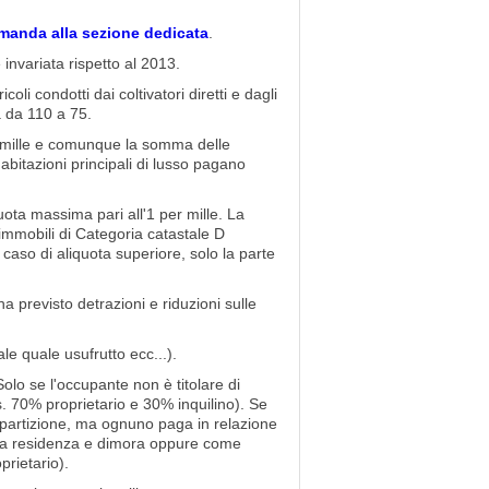
rimanda alla sezione dedicata
.
 invariata rispetto al 2013.
coli condotti dai coltivatori diretti e dagli
a da 110 a 75.
r mille e comunque la somma delle
 abitazioni principali di lusso pagano
uota massima pari all'1 per mille. La
immobili di Categoria catastale D
 caso di aliquota superiore, solo la parte
 previsto detrazioni e riduzioni sulle
ale quale usufrutto ecc...).
Solo se l'occupante non è titolare di
es. 70% proprietario e 30% inquilino). Se
ripartizione, ma ognuno paga in relazione
'è la residenza e dimora oppure come
prietario).