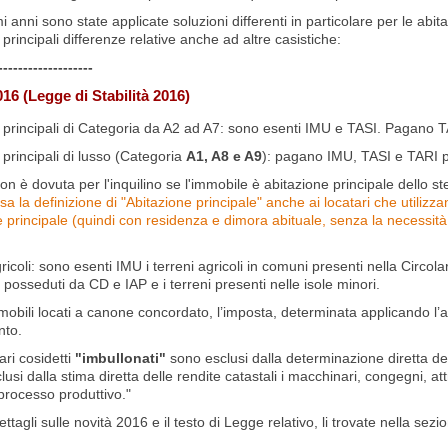
mi anni sono state applicate soluzioni differenti in particolare per le abitaz
 principali differenze relative anche ad altre casistiche:
-------------------
16 (Legge di Stabilità 2016)
i principali di Categoria da A2 ad A7: sono esenti IMU e TASI. Pagano TAR
 principali di lusso (Categoria
A1, A8 e A9
): pagano IMU, TASI e TARI pe
n è dovuta per l'inquilino se l'immobile è abitazione principale dello s
sa la definizione di "Abitazione principale" anche ai locatari che utiliz
e principale (quindi con residenza e dimora abituale, senza la necessit
ricoli: sono esenti IMU i terreni agricoli in comuni presenti nella Circola
 posseduti da CD e IAP e i terreni presenti nelle isole minori.
mobili locati a canone concordato, l’imposta, determinata applicando l’al
nto.
ri cosidetti
"imbullonati"
sono esclusi dalla determinazione diretta de
usi dalla stima diretta delle rendite catastali i macchinari, congegni, attr
 processo produttivo."
dettagli sulle novità 2016 e il testo di Legge relativo, li trovate nella sez