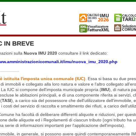
C IN BREVE
mazioni sulla
Nuova IMU 2020
consultare il link dedicato:
www.amministrazionicomunali.it/imu/nuova_imu_2020.php
................
è istituita l'imposta unica comunale (IUC)
. Essa si basa su due presu
i immobili e collegato alla loro natura e valore e l'altro collegato all'ero
 La IUC si compone dell'imposta municipale propria (
IMU
), di natura p
escluse le abitazioni principali, e di una componente riferita ai servizi, che
 (
TASI
), a carico sia del possessore che dell'utilizzatore dell'immobile, e n
 i costi del servizio di raccolta e smaltimento dei rifiuti, a carico dell'utili
omune ha facoltà di deliberare differenti aliquote e riduzioni, per quest
one delle aliquote ed i Regolamenti di ciascun tributo (ogni tributo h
na serie di informazioni importanti per l'applicazione dell'imposta).
mmobile, in generale, si possono avere quindi contemporaneamente IM