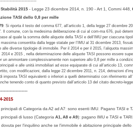
-------------------------
Stabilità 2015
- Legge 23 dicembre 2014, n. 190 - Art 1, Commi 448,
ione TASI dello 0,8 per mille
79
:
Si riporta il testo del comma 677, all’articolo 1, della legge 27 di
cembre 20
7. Il comune, con la medesima deliberazione di cui al com-
ma 676, può determi
 base al quale la somma delle aliquote della TASI e dell’IMU per
ciascuna tipol
ta massima
consentita dalla legge statale per l’IMU al 31 dicembre 2013,
fi
ssat
e alle diverse tipolo
gie di immobile. Per il 2014
e per il 2015,
l’aliquota massi
i 2014 e 2015
, nella determi
nazione delle aliquote
TASI
possono essere superati
per un ammontare complessivamente non
superiore allo 0,8 per mille a condiz
principali e alle unità immobiliari ad esse equipa
rate di cui all’articolo 13, c
rtito, con modi
fi
cazioni, dalla legge 22 dicembre 2011,
n. 214, detrazioni d’im
di imposta TASI equivalenti o inferiori a quelli determinatisi con
riferimento al
an
che tenendo conto di quanto previsto dall’articolo 13 del citato decreto-
legge
-------------------
4-2015
i principali di Categoria da A2 ad A7: sono esenti IMU. Pagano TASI e T
 principali di lusso (Categoria
A1, A8 e A9
): pagano IMU e TASI e TARI
dovuta per l'inquilino anche se l'immobile è abitazione principale dello