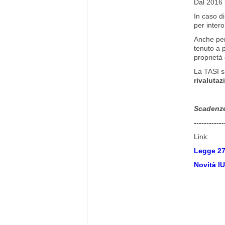
Dal 2016 l
In caso di
per intero
Anche per 
tenuto a p
proprietà
La TASI si
rivalutaz
Scadenz
------------
Link:
Legge
27
Novità I