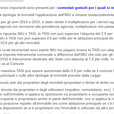
-------------------
erenze importanti sono presenti per i
comodati gratuiti per i quali si 
re tipologie di immobili l'applicazione dell'IMU è rimasta sostanzialmente
per gli anni 2014 e 2015, è stato ridotto il moltiplicatore per i terreni agri
agricoli con iscrizione alla previdenza agricola, moltiplicatore che pass
o riguarda IMU e TASI, la TASI non può superare l'aliquota del 2,5 pe
MU e TASI non può superare il 6 per mille per le abitazioni principali (le
 10,6 per gli altri immobili.
ati rurali strumentali sono esenti IMU ma pagano invece la TASI con aliq
a imposta interamente comunale a differenza dell'IMU che solo per gli 
 D/10) è interamente destinata allo Stato con aliquota al 7,6 per mille. In
e va al Comune.
a massima TASI può essere aumentata dello 0,8 per mille se il comune ha
 principali o sulle altre tipologie di immobili previste dalla Legge.
vuta solo dai proprietari degli immobili (proprietari o titolari di diritto re
dovuta dai proprietari e dagli utilizzatori (inquilino, comodatario, ecc). 
ale sull'immobile si applica la ripartizione tra proprietario e occupante (
occupante è proprietario anche in parte dell'immobile, non si applica la 
ria posizione rispetto all'immobile (es come abitazione principale se c
 disposizione se si è proprietario ma l'immobile è utilizzato da altro pro