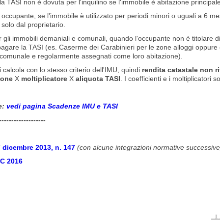
a TASI non è dovuta per l'inquilino se l'immobile è abitazione principale
 occupante, se l'immobile è utilizzato per periodi minori o uguali a 6 m
 solo dal proprietario.
gli immobili demaniali e comunali, quando l'occupante non è titolare di 
agare la TASI (es. Caserme dei Carabinieri per le zone alloggi oppure gl
 comunale e regolarmente assegnati come loro abitazione).
 calcola con lo stesso criterio dell'IMU, quindi
rendita catastale non r
ione
X
moltiplicatore
X
aliquota TASI
. I coefficienti e i moltiplicatori 
e:
vedi pagina Scadenze IMU e TASI
-------------------
 dicembre 2013, n. 147
(con alcune integrazioni normative successive
UC 2016