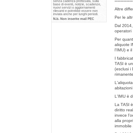
------------
senza cadenza prefissata, sulla
base di eventi, notizie, scadenze,
nuovi servizi o aggiornamenti
Altre diff
rilevanti e potrebbe essere non
inviata anche per lunghi periodi.
Per le alt
N.b. Non inserite mail PEC
Dal 2014, 
operatori 
Per quant
aliquote I
l'IMU) e il
I fabbric
TASI è un
(esclusi i
rimanent
L'aliquot
abitazioni
L'IMU è do
La TASI è 
diritto re
invece l'
alla prop
immobile a