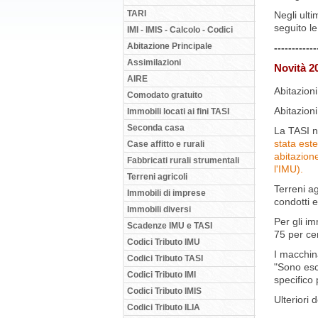
TARI
Negli ulti
seguito le
IMI - IMIS - Calcolo - Codici
Abitazione Principale
------------
Assimilazioni
Novità 20
AIRE
Abitazion
Comodato gratuito
Abitazioni
Immobili locati ai fini TASI
Seconda casa
La TASI no
stata este
Case affitto e rurali
abitazion
Fabbricati rurali strumentali
l'IMU).
Terreni agricoli
Terreni ag
Immobili di imprese
condotti e
Immobili diversi
Per gli im
Scadenze IMU e TASI
75 per ce
Codici Tributo IMU
I macchina
Codici Tributo TASI
"Sono escl
Codici Tributo IMI
specifico
Codici Tributo IMIS
Ulteriori 
Codici Tributo ILIA