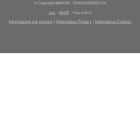
© Copyright MMXXIV - P.IVA 05400000724
css
-
html5
- Time 0.0073
Informazioni sul servizio
|
Informativa Privacy
|
Informativa Cookies