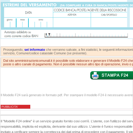
Proseguendo,
sei informato
che verranno salvate, a fini statistici, le seguenti informazioni:
servizio, Comune/codice catastale Comune (se presente).
Dal sito amministrazionicomunali.it è possibile solo elaborare e generare il Modello F24 ch
poste o altro canale di pagamento. Non è possibile nessun altro tipo di operazione, invio 
Il Modello F24 sarà generato in formato pdf. Per stampare il modello F24 è necessario avere 
PUBBLICITA'
Il "Modello F24 online" è un servizio gratuito fornito cosi com'è. L'utente, con l'utilizzo del serv
responsabilità, implicita ed esplicita, derivante dal suo utilizzo. L'utente è l'unico responsabi
invitato a verificare sempre la correttezza dei dati prima di procedere con il pagamento. Il si