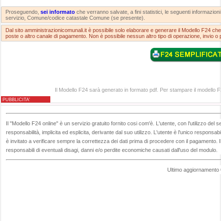
Proseguendo,
sei informato
che verranno salvate, a fini statistici, le seguenti informazioni:
servizio, Comune/codice catastale Comune (se presente).
Dal sito amministrazionicomunali.it è possibile solo elaborare e generare il Modello F24 ch
poste o altro canale di pagamento. Non è possibile nessun altro tipo di operazione, invio 
Il Modello F24 sarà generato in formato pdf. Per stampare il modello 
PUBBLICITA'
Il "Modello F24 online" è un servizio gratuito fornito cosi com'è. L'utente, con l'utilizzo del s
responsabilità, implicita ed esplicita, derivante dal suo utilizzo. L'utente è l'unico responsa
è invitato a verificare sempre la correttezza dei dati prima di procedere con il pagamento. I
responsabili di eventuali disagi, danni e/o perdite economiche causati dall'uso del modulo.
Ultimo aggiornamento 0