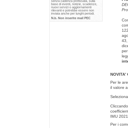
senza cadenza prefissata, sulla
base di eventi, notizie, scadenze,
DEC
nuovi servizi o aggiornamenti
Pro
rilevanti e potrebbe essere non
inviata anche per lunghi periodi.
N.b. Non inserite mail PEC
Co
com
122
ago
43,
dic
per
leg
int
NOVITA'
Per le are
il valore 
Seleziona
Cliccando 
coefficien
IMU 2021
Per i comu