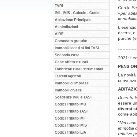
TARI
Con la Se
«per abita
IMI - IMIS - Calcolo - Codici
immobilia
Abitazione Principale
L'esenzion
Assimilazioni
diversi, 
AIRE
purchè (e
Comodato gratuito
Immobili locati ai fini TASI
------------
Seconda casa
2021: Leg
Case affitto e rurali
PENSION
Fabbricati rurali strumentali
La novità 
Terreni agricoli
convenzio
Immobili di imprese
ABITAZI
Immobili diversi
Decreto-l
Scadenze IMU e TASI
essere un
Codici Tributo IMU
diversi s
Codici Tributo TASI
come abit
Codici Tributo IMI
"
Nel caso 
Codici Tributo IMIS
immobili d
Codici Tributo ILIA
relative 