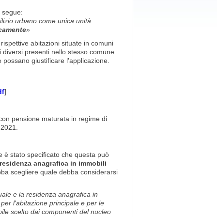
 segue:
edilizio urbano come unica unità
icamente
»
rispettive abitazioni situate in comuni
i diversi presenti nello stesso comune
 possano giustificare l'applicazione.
df
]
ro con pensione maturata in regime di
 2021.
le è stato specificato che questa può
 residenza anagrafica in immobili
ebba scegliere quale debba considerarsi
uale e la residenza anagrafica in
 per l'abitazione principale e per le
bile scelto dai componenti del nucleo