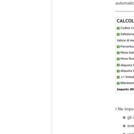
automatic
------------
I file imp
gli
eve