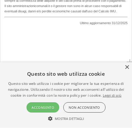
sempre la correttezza delle aliquote e dei calcoli prima di procedere con il pagamento.
Il sito amministrazionicomunali.it o il gestore non sono in alcun caso responsabili di
eventuali disagi, danni e/o perdite economiche causati dall'uso del Calcolo IMU.
Ultimo aggiornamento 31/12/2025
×
Questo sito web utilizza cookie
Questo sito web utilizza i cookie per migliorare la tua esperienza di
navigazione. Utilizzando il nostro sito web acconsenti all'utilizzo dei
cookie in conformità con la nostra policy per i cookie.
Leggi di più
ACCONSENTO
NON ACCONSENTO
amministrazionicomunali.it è una iniziativa di
artemedia.it
© Copyright MMXXIV - P.IVA 05400000724
MOSTRA DETTAGLI
css
-
html5
- Time 0.0079
STRETTAMENTE NECESSARI
TARGETING