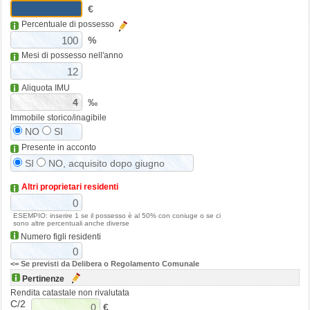
€
Percentuale di possesso
%
Mesi di possesso nell'anno
Aliquota IMU
‰
Immobile storico/inagibile
NO
SI
Presente in acconto
SI
NO, acquisito dopo giugno
Altri proprietari residenti
ESEMPIO: inserire 1 se il possesso è al 50% con coniuge o se ci
sono altre percentuali anche diverse
Numero figli residenti
<= Se previsti da Delibera o Regolamento Comunale
Pertinenze
Rendita catastale non rivalutata
C/2
€