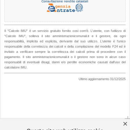
Il "Calcolo IMU" è un servizio gratuito fornito cosi com'è. L'utente, con l'utilizzo di
"Calcolo IMU", solleva il sito amministrazionicomunali.it e il gestore, da ogni
responsabilità, implicita ed esplicita, derivante dal suo utilizzo. L'utente è l'unico
responsabile della correttezza dei calcoli e della compilazione del modello F24 ed è
invitato a verificare sempre la correttezza dei calcoli prima di procedere con il
pagamento. Il sito amministrazionicomunali.it o il gestore non sono in alcun caso
responsabili di eventuali disagi, danni e/o perdite economiche causati dall'uso del
calcolatore IMU.
Ultimo aggiornamento 31/12/2025
×