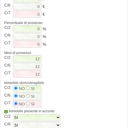
C/6
€
C/7
€
Percentuale di possesso
C/2
%
C/6
%
C/7
%
Mesi di possesso
C/2
C/6
C/7
Immobile storico/inagibile
C/2
NO
SI
C/6
NO
SI
C/7
NO
SI
Immobile presente in acconto
C/2
C/6