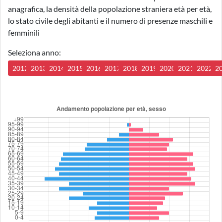
anagrafica, la densità della popolazione straniera età per età,
lo stato civile degli abitanti e il numero di presenze maschili e
femminili
Seleziona anno:
2012
2013
2014
2015
2016
2017
2018
2019
2020
2021
2022
2