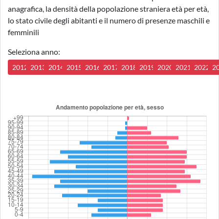
anagrafica, la densità della popolazione straniera età per età,
lo stato civile degli abitanti e il numero di presenze maschili e
femminili
Seleziona anno:
2012
2013
2014
2015
2016
2017
2018
2019
2020
2021
2022
2