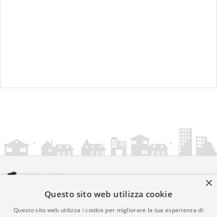
×
Questo sito web utilizza cookie
amministrazionicomunali.it è una iniziativa di
artemedia.it
© Copyright MMXXIV - P.IVA 05400000724
Questo sito web utilizza i cookie per migliorare la tua esperienza di