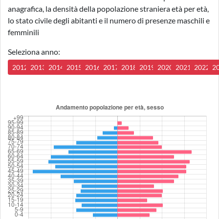
anagrafica, la densità della popolazione straniera età per età,
lo stato civile degli abitanti e il numero di presenze maschili e
femminili
Seleziona anno:
2012
2013
2014
2015
2016
2017
2018
2019
2020
2021
2022
2