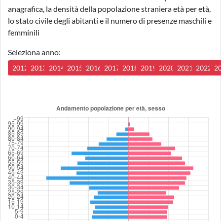
anagrafica, la densità della popolazione straniera età per età,
lo stato civile degli abitanti e il numero di presenze maschili e
femminili
Seleziona anno:
2012
2013
2014
2015
2016
2017
2018
2019
2020
2021
2022
2