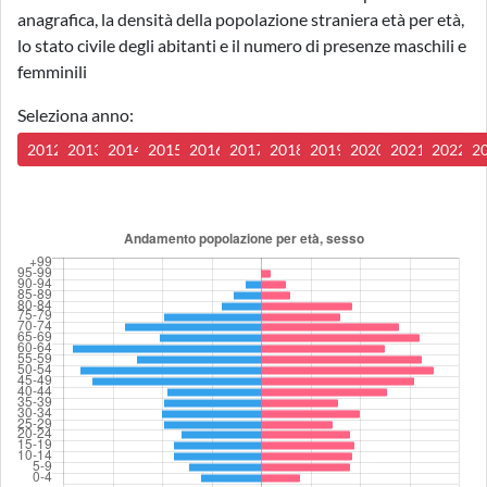
anagrafica, la densità della popolazione straniera età per età,
lo stato civile degli abitanti e il numero di presenze maschili e
femminili
Seleziona anno:
2012
2013
2014
2015
2016
2017
2018
2019
2020
2021
2022
2