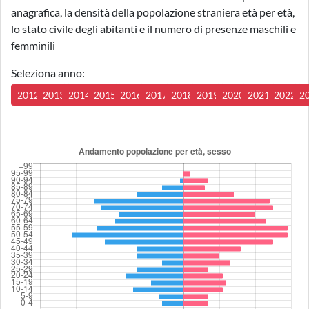
anagrafica, la densità della popolazione straniera età per età,
lo stato civile degli abitanti e il numero di presenze maschili e
femminili
Seleziona anno:
2012
2013
2014
2015
2016
2017
2018
2019
2020
2021
2022
2