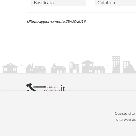
Basilicata
Calabria
Ultimo aggiornamento 28/08/2019
amministrazionicomunali.it è una iniziativa di
artemed
© Copyright MMXXIV - P.IVA 05400000724
Informazioni sul servizio
|
Informativa Privacy
|
Infor
Questo sito 
sito web ac