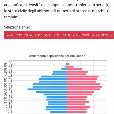
anagrafica, la densità della popolazione straniera età per età,
lo stato civile degli abitanti e il numero di presenze maschili e
femminili
Seleziona anno:
2012
2013
2014
2015
2016
2017
2018
2019
2020
2021
2022
2