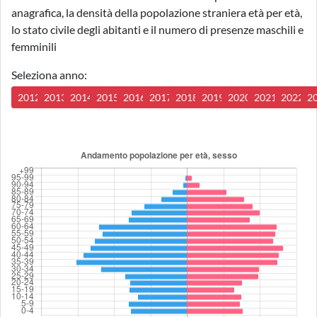
anagrafica, la densità della popolazione straniera età per età,
lo stato civile degli abitanti e il numero di presenze maschili e
femminili
Seleziona anno:
2012
2013
2014
2015
2016
2017
2018
2019
2020
2021
2022
2