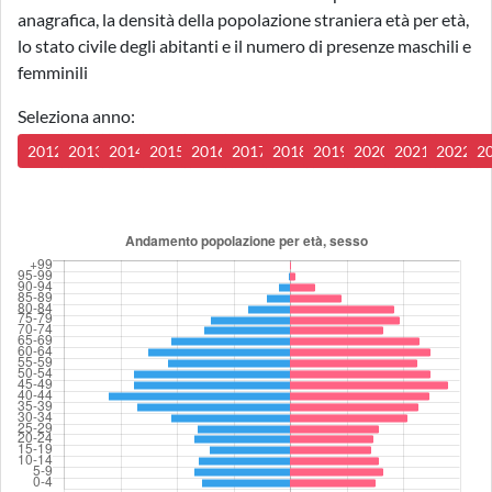
anagrafica, la densità della popolazione straniera età per età,
lo stato civile degli abitanti e il numero di presenze maschili e
femminili
Seleziona anno:
2012
2013
2014
2015
2016
2017
2018
2019
2020
2021
2022
2