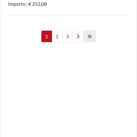
Importo :
€ 252,08
1
2
3