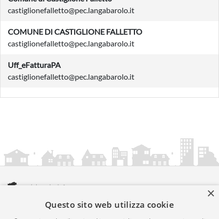
castiglionefalletto@pec.langabarolo.it
COMUNE DI CASTIGLIONE FALLETTO
castiglionefalletto@pec.langabarolo.it
Uff_eFatturaPA
castiglionefalletto@pec.langabarolo.it
×
Questo sito web utilizza cookie
amministrazionicomunali.it è una iniziativa di
artemedia.it
© Copyright MMXXIV - P.IVA 05400000724