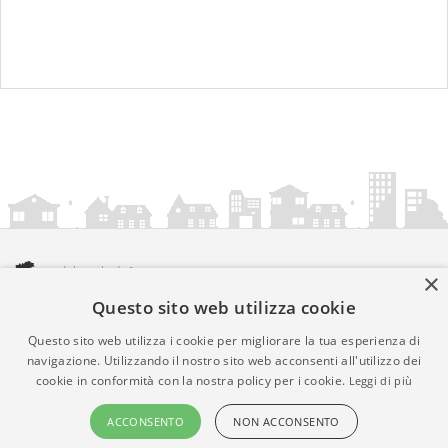
×
Questo sito web utilizza cookie
amministrazionicomunali.it è una iniziativa di
artemedia.it
© Copyright MMXXIV - P.IVA 05400000724
Questo sito web utilizza i cookie per migliorare la tua esperienza di
Informazioni sul servizio
|
Informativa Privacy
|
Informativa
navigazione. Utilizzando il nostro sito web acconsenti all'utilizzo dei
cookie in conformità con la nostra policy per i cookie.
Leggi di più
Cookies
• Time 0.0119
ACCONSENTO
NON ACCONSENTO