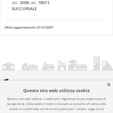
abi :
2008
cab :
78071
SUCCURSALE
Ultimo aggiornamento 15/11/2024
×
Questo sito web utilizza cookie
amministrazionicomunali.it è una iniziativa di
artemedia.it
© Copyright MMXXIV - P.IVA 05400000724
Questo sito web utilizza i cookie per migliorare la tua esperienza di
Informazioni sul servizio
|
Informativa Privacy
|
Informativa
navigazione. Utilizzando il nostro sito web acconsenti all'utilizzo dei
cookie in conformità con la nostra policy per i cookie.
Leggi di più
Cookies
• Time 0.008