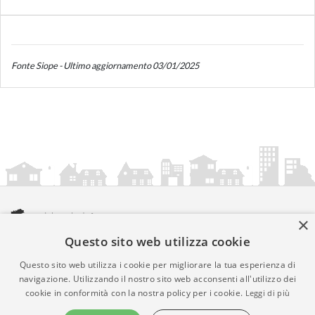
Fonte Siope - Ultimo aggiornamento 03/01/2025
×
Questo sito web utilizza cookie
amministrazionicomunali.it è una iniziativa di
artemedia.it
© Copyright MMXXIV - P.IVA 05400000724
Questo sito web utilizza i cookie per migliorare la tua esperienza di
Informazioni sul servizio
|
Informativa Privacy
|
Informativa
navigazione. Utilizzando il nostro sito web acconsenti all'utilizzo dei
cookie in conformità con la nostra policy per i cookie.
Leggi di più
Cookies
• Time 0.0142