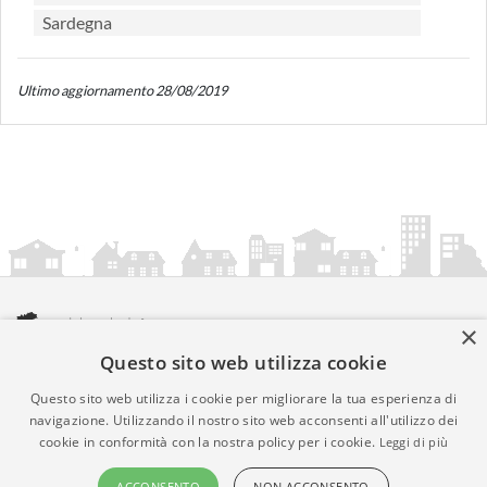
Sardegna
Ultimo aggiornamento 28/08/2019
×
Questo sito web utilizza cookie
amministrazionicomunali.it è una iniziativa di
artemedia.it
© Copyright MMXXIV - P.IVA 05400000724
Questo sito web utilizza i cookie per migliorare la tua esperienza di
Informazioni sul servizio
|
Informativa Privacy
|
Informativa
navigazione. Utilizzando il nostro sito web acconsenti all'utilizzo dei
cookie in conformità con la nostra policy per i cookie.
Leggi di più
Cookies
• Time 0.0175
ACCONSENTO
NON ACCONSENTO