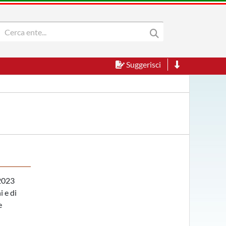
Suggerisci
 2023
i e di
e