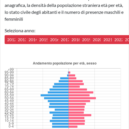
anagrafica, la densità della popolazione straniera età per età,
lo stato civile degli abitanti e il numero di presenze maschili e
femminili
Seleziona anno:
2012
2013
2014
2015
2016
2017
2018
2019
2020
2021
2022
2