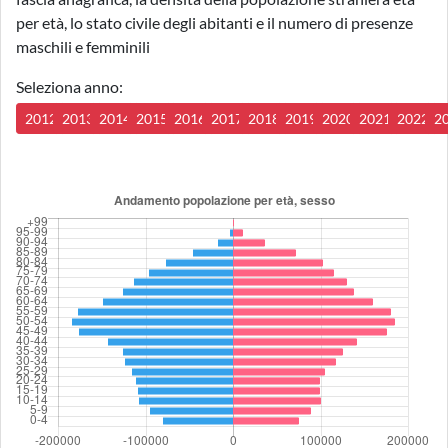
per età, lo stato civile degli abitanti e il numero di presenze
maschili e femminili
Seleziona anno:
2012
2013
2014
2015
2016
2017
2018
2019
2020
2021
2022
2