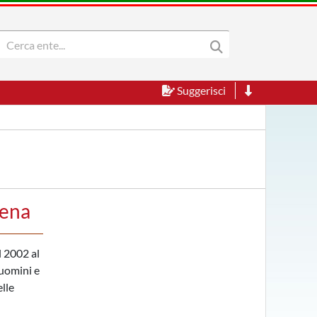
Suggerisci
sena
l 2002 al
 uomini e
elle