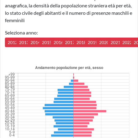
anagrafica, la densità della popolazione straniera età per età,
lo stato civile degli abitanti e il numero di presenze maschili e
femminili
Seleziona anno:
2012
2013
2014
2015
2016
2017
2018
2019
2020
2021
2022
2