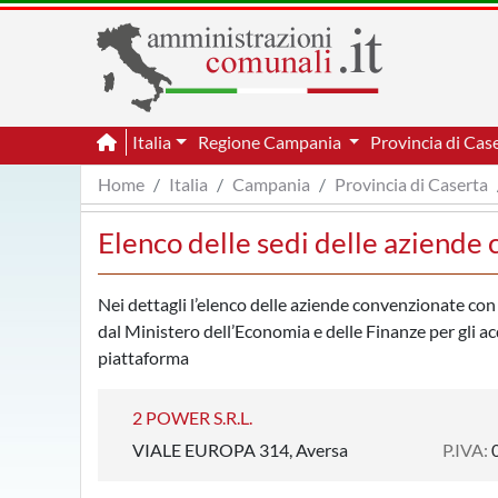
Italia
Regione Campania
Provincia di Cas
Home
Italia
Campania
Provincia di Caserta
Elenco delle sedi delle aziend
Nei dettagli l’elenco delle aziende convenzionate co
dal Ministero dell’Economia e delle Finanze per gli acqu
piattaforma
2 POWER S.R.L.
VIALE EUROPA 314, Aversa
P.IVA: