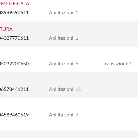
SEMPLIFICATA
03989590611
Abilitazioni: 1
TTURA
04027770611
Abilitazioni: 1
05032200650
Abilitazioni: 6
Transazioni: 1
06578441211
Abilitazioni: 11
04589460619
Abilitazioni: 7