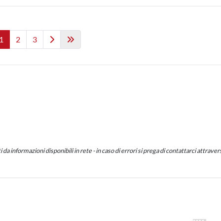
1
2
3
a informazioni disponibili in rete - in caso di errori si prega di contattarci attraverso