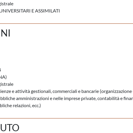
istrale
NIVERSITARI E ASSIMILATI
INI
4
NA)
istrale
cienze e attività gestionali, commerciali e bancarie (organizzazione
ubbliche amministrazioni e nelle imprese private, contabilità e fina
liche relazioni, ecc.)
PUTO