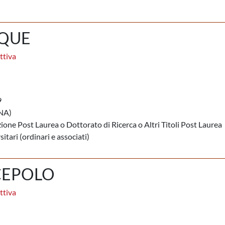
NQUE
ttiva
9
NA)
ione Post Laurea o Dottorato di Ricerca o Altri Titoli Post Laurea
itari (ordinari e associati)
CEPOLO
ttiva