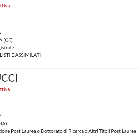
ttiva
6
 (CE)
istrale
STI E ASSIMILATI
UCCI
ttiva
7
NA)
ione Post Laurea o Dottorato di Ricerca o Altri Titoli Post Laurea