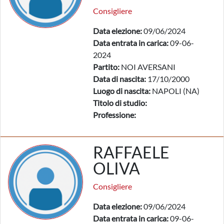
Consigliere
Data elezione:
09/06/2024
Data entrata in carica:
09-06-
2024
Partito:
NOI AVERSANI
Data di nascita:
17/10/2000
Luogo di nascita:
NAPOLI (NA)
Titolo di studio:
Professione:
RAFFAELE
OLIVA
Consigliere
Data elezione:
09/06/2024
Data entrata in carica:
09-06-