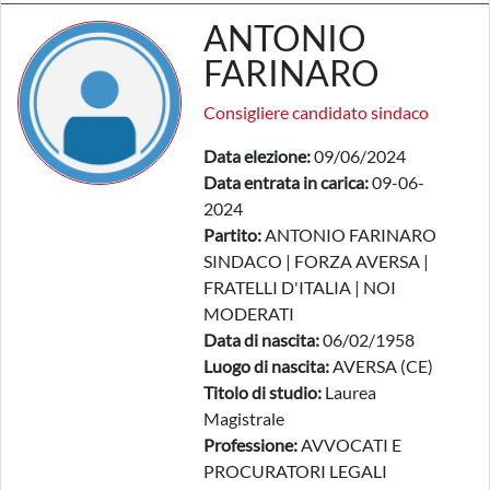
ANTONIO
FARINARO
Consigliere candidato sindaco
Data elezione:
09/06/2024
Data entrata in carica:
09-06-
2024
Partito:
ANTONIO FARINARO
SINDACO | FORZA AVERSA |
FRATELLI D'ITALIA | NOI
MODERATI
Data di nascita:
06/02/1958
Luogo di nascita:
AVERSA (CE)
Titolo di studio:
Laurea
Magistrale
Professione:
AVVOCATI E
PROCURATORI LEGALI