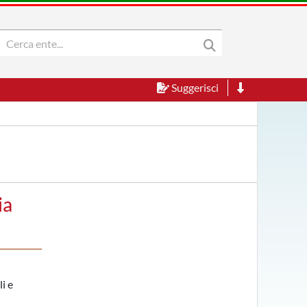
Suggerisci
ia
i e