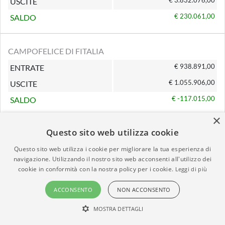
€ 3.832.076,00
USCITE
€ 230.061,00
SALDO
CAMPOFELICE DI FITALIA
€ 938.891,00
ENTRATE
€ 1.055.906,00
USCITE
€ -117.015,00
SALDO
×
Questo sito web utilizza cookie
MONTELEPRE
Questo sito web utilizza i cookie per migliorare la tua esperienza di
€ 11.272.110,00
ENTRATE
navigazione. Utilizzando il nostro sito web acconsenti all'utilizzo dei
€ 12.535.423,00
USCITE
cookie in conformità con la nostra policy per i cookie.
Leggi di più
€ -1.263.313,00
SALDO
ACCONSENTO
NON ACCONSENTO
MOSTRA DETTAGLI
CAMPOREALE