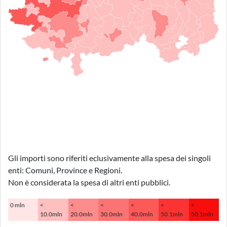
Gli importi sono riferiti eclusivamente alla spesa dei singoli
enti: Comuni, Province e Regioni.
Non è considerata la spesa di altri enti pubblici.
0 mln
<
<
<
<
<
<
10.0mln
20.0mln
30.0mln
40.0mln
50.1mln
50.1mln