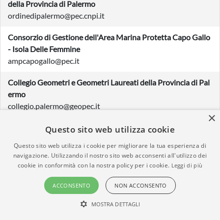
della Provincia di Palermo
ordinedipalermo@pec.cnpi.it
Consorzio di Gestione dell'Area Marina Protetta Capo Gallo
- Isola Delle Femmine
ampcapogallo@pec.it
Collegio Geometri e Geometri Laureati della Provincia di Pal
ermo
collegio.palermo@geopec.it
×
Consorzio Intercomunale Rifiuti Energia Servizi
Questo sito web utilizza cookie
coinres@legalmail.it
Questo sito web utilizza i cookie per migliorare la tua esperienza di
navigazione. Utilizzando il nostro sito web acconsenti all'utilizzo dei
Comune di Vicari
cookie in conformità con la nostra policy per i cookie.
Leggi di più
comunevicari@pec.it
ACCONSENTO
NON ACCONSENTO
Conservatorio di Musica di Stato Alessandro Scarlatti
MOSTRA DETTAGLI
info@pec.conservatoriopalermo.it