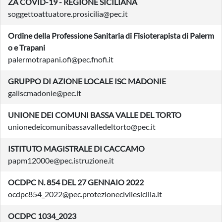
ZA COVID-19 - REGIONE SICILIANA
soggettoattuatore.prosicilia@pec.it
Ordine della Professione Sanitaria di Fisioterapista di Palerm
o e Trapani
palermotrapani.ofi@pec.fnofi.it
GRUPPO DI AZIONE LOCALE ISC MADONIE
galiscmadonie@pec.it
UNIONE DEI COMUNI BASSA VALLE DEL TORTO
unionedeicomunibassavalledeltorto@pec.it
ISTITUTO MAGISTRALE DI CACCAMO
papm12000e@pec.istruzione.it
OCDPC N. 854 DEL 27 GENNAIO 2022
ocdpc854_2022@pec.protezionecivilesicilia.it
OCDPC 1034_2023