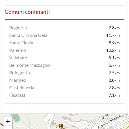
Comuni confinanti
Bagheria
7.8
km
Santa Cristina Gela
11.7
km
Santa Flavia
8.9
km
Palermo
12.2
km
Villabate
5.1
km
Belmonte Mezzagno
5.7
km
Bolognetta
7.5
km
Marineo
8.8
km
Casteldaccia
7.8
km
Ficarazzi
7.1
km
+