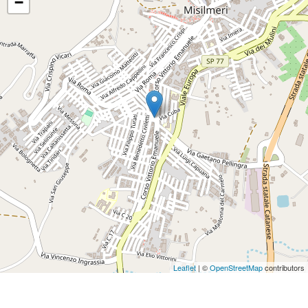
−
Leaflet
| ©
OpenStreetMap
contributors