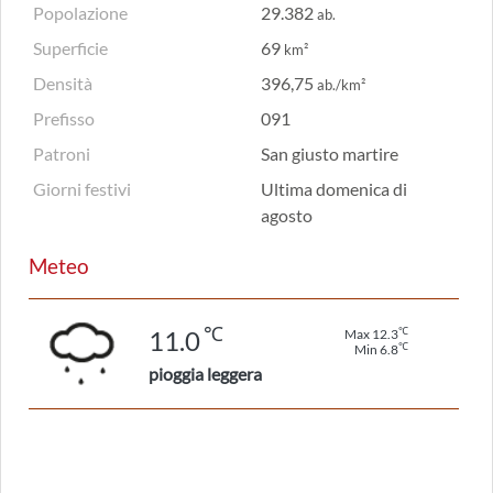
Popolazione
29.382
ab.
Superficie
69
km²
Densità
396,75
ab./km²
Prefisso
091
Patroni
San giusto martire
Giorni festivi
Ultima domenica di
agosto
Meteo
℃
℃
11.0
Max 12.3
℃
Min 6.8
pioggia leggera