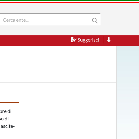
Suggerisci
bre di
so di
nascite-