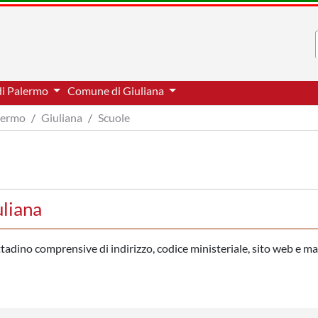
di Palermo
Comune di Giuliana
alermo
Giuliana
Scuole
uliana
ittadino comprensive di indirizzo, codice ministeriale, sito web e ma