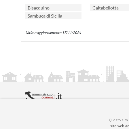
Bisacquino
Caltabellotta
Sambuca di Sicilia
Ultimo aggiornamento 17/11/2024
amministrazionicomunali.it è una iniziativa di
artemed
© Copyright MMXXIV - P.IVA 05400000724
Informazioni sul servizio
|
Informativa Privacy
|
Infor
Questo sito 
sito web ac