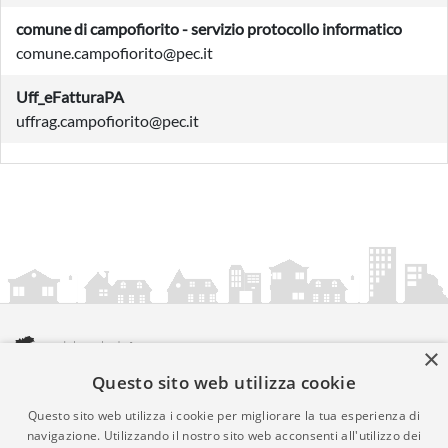
comune di campofiorito - servizio protocollo informatico
comune.campofiorito@pec.it
Uff_eFatturaPA
uffrag.campofiorito@pec.it
×
Questo sito web utilizza cookie
amministrazionicomunali.it è una iniziativa di
artemedia.it
© Copyright MMXXIV - P.IVA 05400000724
Questo sito web utilizza i cookie per migliorare la tua esperienza di
Informazioni sul servizio
|
Informativa Privacy
|
Informativa
navigazione. Utilizzando il nostro sito web acconsenti all'utilizzo dei