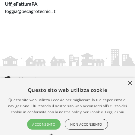
Uff_eFatturaPA
foggia@pecagrotecnici.it
×
Questo sito web utilizza cookie
amministrazionicomunali.it è una iniziativa di
artemedia.it
© Copyright MMXXIV - P.IVA 05400000724
Questo sito web utilizza i cookie per migliorare la tua esperienza di
Informazioni sul servizio
|
Informativa Privacy
|
Informativa
navigazione. Utilizzando il nostro sito web acconsenti all'utilizzo dei
cookie in conformità con la nostra policy per i cookie.
Leggi di più
Cookies
• Time 0.009
ACCONSENTO
NON ACCONSENTO