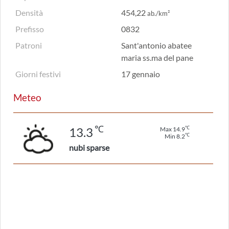
Densità
454,22
ab./km²
Prefisso
0832
Patroni
Sant'antonio abatee
maria ss.ma del pane
Giorni festivi
17 gennaio
Meteo
℃
℃
13.3
Max 14.9
℃
Min 8.2
nubi sparse