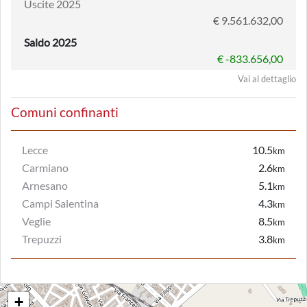
Uscite 2025
€ 9.561.632,00
Saldo 2025
€ -833.656,00
Vai al dettaglio
Comuni confinanti
Lecce
10.5
km
Carmiano
2.6
km
Arnesano
5.1
km
Campi Salentina
4.3
km
Veglie
8.5
km
Trepuzzi
3.8
km
+