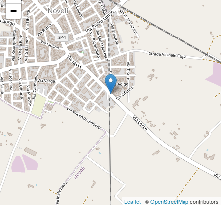
−
Leaflet
| ©
OpenStreetMap
contributors