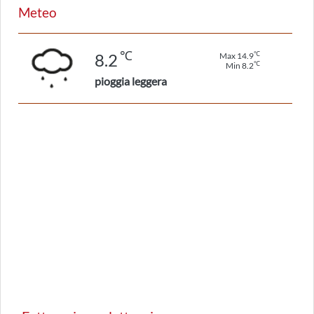
Meteo
℃
℃
8.2
Max 14.9
℃
Min 8.2
pioggia leggera