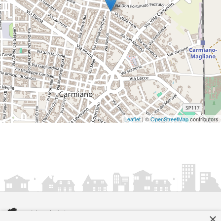
Leaflet
| ©
OpenStreetMap
contributors
×