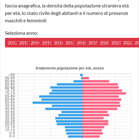
fascia anagrafica, la densità della popolazione straniera età
per età, lo stato civile degli abitanti e il numero di presenze
maschili e femminili
Seleziona anno:
2012
2013
2014
2015
2016
2017
2018
2019
2020
2021
2022
2