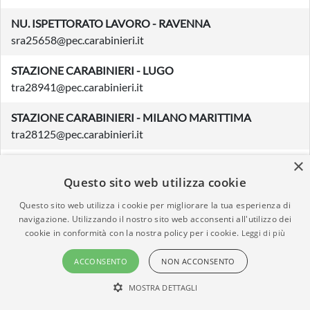
NU. ISPETTORATO LAVORO - RAVENNA
sra25658@pec.carabinieri.it
STAZIONE CARABINIERI - LUGO
tra28941@pec.carabinieri.it
STAZIONE CARABINIERI - MILANO MARITTIMA
tra28125@pec.carabinieri.it
×
STAZIONE CARABINIERI - RAVENNA M.ROMEA
tra26803@pec.carabinieri.it
Questo sito web utilizza cookie
Questo sito web utilizza i cookie per migliorare la tua esperienza di
STAZIONE CARABINIERI - GODO
navigazione. Utilizzando il nostro sito web acconsenti all'utilizzo dei
tra27007@pec.carabinieri.it
cookie in conformità con la nostra policy per i cookie.
Leggi di più
NUCLEO CARABINIERI FORESTALE - BAGNACAVALLO
ACCONSENTO
NON ACCONSENTO
fra42987@pec.carabinieri.it
MOSTRA DETTAGLI
NUCLEO CARABINIERI FORESTALE - RAVENNA