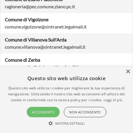
ragioneria@pec.comune.ziano.pc.it
Comune di Vigolzone
comune.vigolzone@sintranet.legalmail.it
Comune di Villanova Sull'Arda
comune.villanova@sintranet.legalmail.it
Comune di Zerba
comune.zerba@sintranet.legalmail.it
×
Questo sito web utilizza cookie
COMUNE DI ALTA VAL TIDONE
protocollo@pec.comunealtavaltidone.pc.it
Questo sito web utilizza i cookie per migliorare la tua esperienza di
navigazione. Utilizzando il nostro sito web acconsenti all'utilizzo dei
cookie in conformità con la nostra policy per i cookie.
Leggi di più
CONSORZIO
cbpiacenza@pec.it
ACCONSENTO
NON ACCONSENTO
STAZIONE CARABINIERI - PIACENZA P.LE
MOSTRA DETTAGLI
tpc22801@pec.carabinieri.it