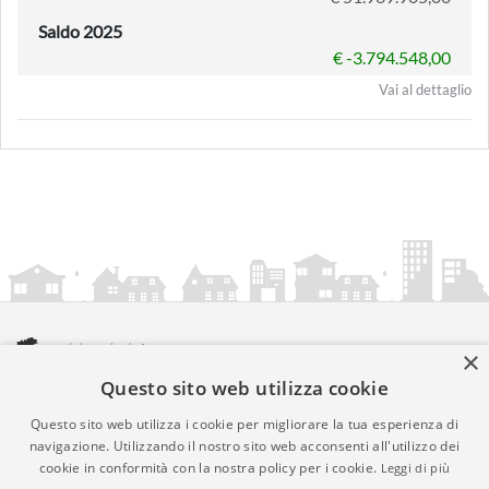
Saldo 2025
€ -3.794.548,00
Vai al dettaglio
×
Questo sito web utilizza cookie
amministrazionicomunali.it è una iniziativa di
artemedia.it
© Copyright MMXXIV - P.IVA 05400000724
Questo sito web utilizza i cookie per migliorare la tua esperienza di
Informazioni sul servizio
|
Informativa Privacy
|
Informativa
navigazione. Utilizzando il nostro sito web acconsenti all'utilizzo dei
cookie in conformità con la nostra policy per i cookie.
Leggi di più
Cookies
• Time 0.008