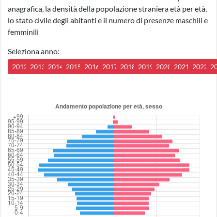
anagrafica, la densità della popolazione straniera età per età,
lo stato civile degli abitanti e il numero di presenze maschili e
femminili
Seleziona anno:
2012
2013
2014
2015
2016
2017
2018
2019
2020
2021
2022
2