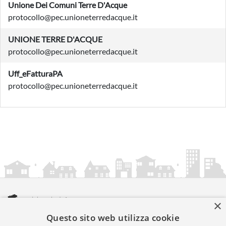
Unione Dei Comuni Terre D'Acque
protocollo@pec.unioneterredacque.it
UNIONE TERRE D'ACQUE
protocollo@pec.unioneterredacque.it
Uff_eFatturaPA
protocollo@pec.unioneterredacque.it
×
Questo sito web utilizza cookie
amministrazionicomunali.it è una iniziativa di
artemedia.it