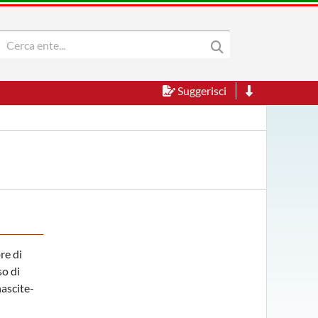
Suggerisci
re di
so di
nascite-