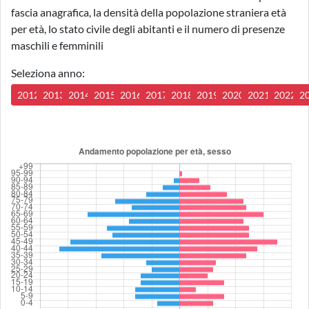
fascia anagrafica, la densità della popolazione straniera età
per età, lo stato civile degli abitanti e il numero di presenze
maschili e femminili
Seleziona anno:
2012
2013
2014
2015
2016
2017
2018
2019
2020
2021
2022
2