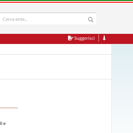
Suggerisci
i e